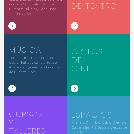
DE TEATRO
Centros Culturales, Artistas,
Cursos y Talleres, Concursos,
Premios y Becas
MÚSICA
CICLOS
DE
Toda la información sobre
ópera, ballet y conciertos de
CINE
diferentes géneros en la ciudad
de Buenos Aires
CURSOS
ESPACIOS
Y
Museos, Galerías, Salas, Centros
Culturales, Art Dealers y espacios
TALLERES
de arte