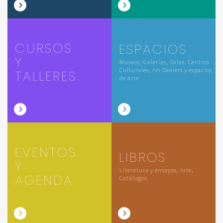
CURSOS
ESPACIOS
Y
Museos, Galerías, Salas, Centros
Culturales, Art Dealers y espacios
TALLERES
de arte
EVENTOS
LIBROS
Y
Literatura y ensayos, Arte,
AGENDA
Catálogos