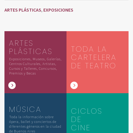
ARTES PLÁSTICAS
EXPOSICIONES
,
ARTES
TODA LA
PLÁSTICAS
CARTELERA
Exposiciones, Museos, Galerías,
DE TEATRO
Centros Culturales, Artistas,
Cursos y Talleres, Concursos,
Premios y Becas
MÚSICA
CICLOS
DE
Toda la información sobre
ópera, ballet y conciertos de
CINE
diferentes géneros en la ciudad
de Buenos Aires