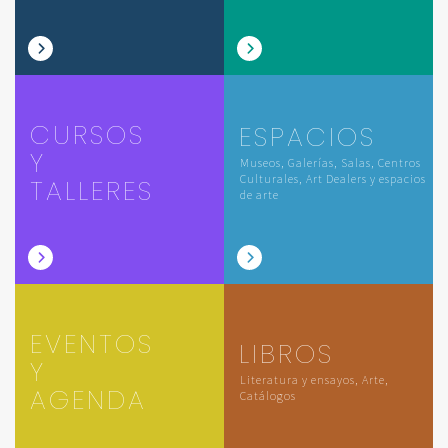
CURSOS
ESPACIOS
Y
Museos, Galerías, Salas, Centros
Culturales, Art Dealers y espacios
TALLERES
de arte
EVENTOS
LIBROS
Y
Literatura y ensayos, Arte,
AGENDA
Catálogos