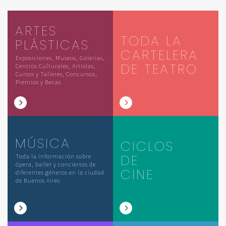
ARTES
TODA LA
PLÁSTICAS
CARTELERA
Exposiciones, Museos, Galerías,
DE TEATRO
Centros Culturales, Artistas,
Cursos y Talleres, Concursos,
Premios y Becas
MÚSICA
CICLOS
DE
Toda la información sobre
ópera, ballet y conciertos de
CINE
diferentes géneros en la ciudad
de Buenos Aires