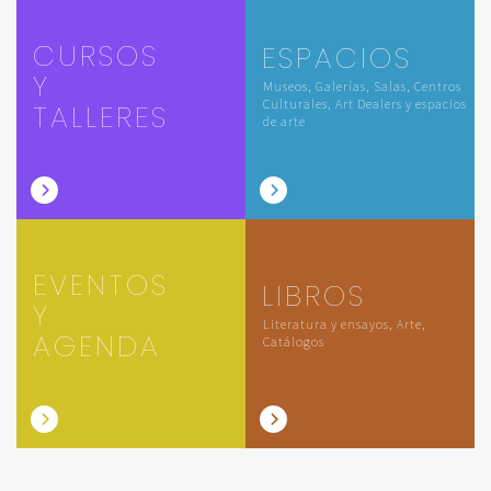
CURSOS
ESPACIOS
Y
Museos, Galerías, Salas, Centros
Culturales, Art Dealers y espacios
TALLERES
de arte
EVENTOS
LIBROS
Y
Literatura y ensayos, Arte,
AGENDA
Catálogos