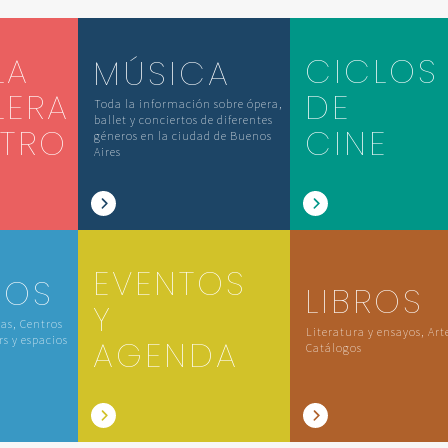
LA
CICLOS
MÚSICA
LERA
DE
Toda la información sobre ópera,
ballet y conciertos de diferentes
ATRO
CINE
géneros en la ciudad de Buenos
Aires
EVENTOS
IOS
LIBROS
Y
las, Centros
Literatura y ensayos, Art
rs y espacios
AGENDA
Catálogos