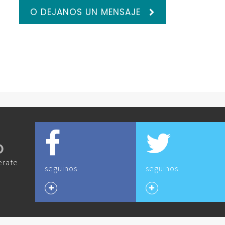
O DEJANOS UN MENSAJE
O
erate
seguinos
seguinos