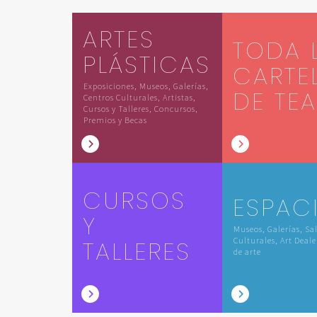
ARTES
TODA 
PLÁSTICAS
CARTE
Exposiciones, Museos, Galerías,
DE TE
Centros Culturales, Artistas,
Cursos y Talleres, Concursos,
Premios y Becas
CURSOS
ESPAC
Y
Museos, Galerías, Sa
TALLERES
Culturales, Art Deale
de arte