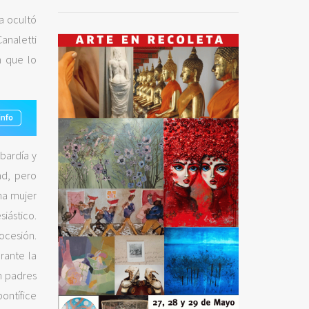
a ocultó
analetti
n que lo
bardía y
ad, pero
na mujer
siástico.
ocesión.
rante la
n padres
ontífice