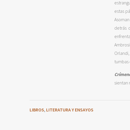
estrangu
estas p
Asoman 
detrás 
enfrent
Ambrosi
Orlandi,
tumbas 
Crímene
sientan 
LIBROS
LITERATURA Y ENSAYOS
,