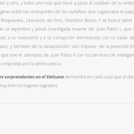
ló a otro, y hubo uno más que llevó a juicio al cadáver de su antec
áginas están los «banquetes de las castañas» que organizaba el papa
Maquiavelo, Leonardo da Vinci, Giordano Bruno. Y se busca saber
de la repentina y jamás investigada muerte de Juan Pablo I, que 
ado a la masonería y a la corrupción demostrada con la caída d
ano; y también de la desaparición -aún impune- de la jovencita 
 que une el atentado de Juan Pablo II con los servicios de inteligen
compradas por la delincuencia.
s sorprendentes en el Vaticano
demuestra en cada caso que al de
muy bien los lugares sagrados.