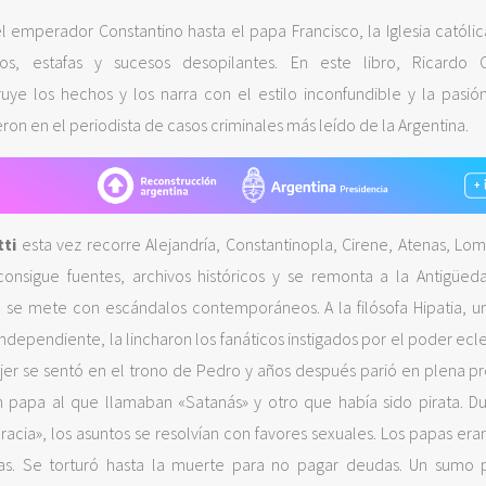
l emperador Constantino hasta el papa Francisco, la Iglesia católic
tos, estafas y sucesos desopilantes. En este libro, Ricardo C
ruye los hechos y los narra con el estilo inconfundible y la pasió
eron en el periodista de casos criminales más leído de la Argentina.
tti
esta vez recorre Alejandría, Constantinopla, Cirene, Atenas, Lom
onsigue fuentes, archivos históricos y se remonta a la Antigüed
 se mete con escándalos contemporáneos. A la filósofa Hipatia, u
independiente, la lincharon los fanáticos instigados por el poder ecle
jer se sentó en el trono de Pedro y años después parió en plena pr
 papa al que llamaban «Satanás» y otro que había sido pirata. Du
acia», los asuntos se resolvían con favores sexuales. Los papas era
s. Se torturó hasta la muerte para no pagar deudas. Un sumo p