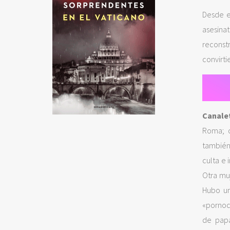
Desde e
asesina
reconst
convirti
Canale
Roma; c
también
culta e 
Otra mu
Hubo un
«pornocr
de papa