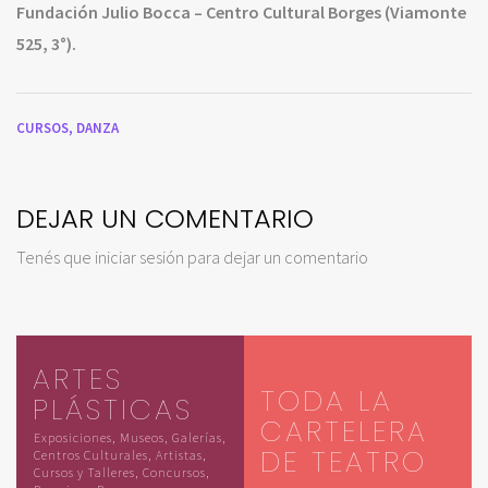
Fundación Julio Bocca – Centro Cultural Borges (Viamonte
525, 3°).
CURSOS,
DANZA
DEJAR UN COMENTARIO
Tenés que
iniciar sesión
para dejar un comentario
ARTES
TODA LA
PLÁSTICAS
CARTELERA
Exposiciones, Museos, Galerías,
DE TEATRO
Centros Culturales, Artistas,
Cursos y Talleres, Concursos,