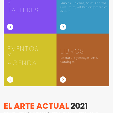
Y
Museos, Galerías, Salas, Centros
Culturales, Art Dealers y espacios
TALLERES
de arte
EVENTOS
LIBROS
Y
Literatura y ensayos, Arte,
AGENDA
Catálogos
EL ARTE ACTUAL
2021