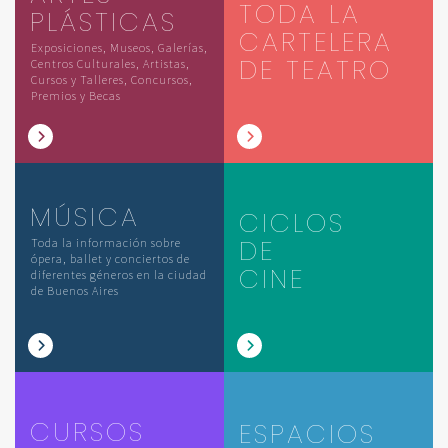
TODA LA
PLÁSTICAS
CARTELERA
Exposiciones, Museos, Galerías,
DE TEATRO
Centros Culturales, Artistas,
Cursos y Talleres, Concursos,
Premios y Becas
MÚSICA
CICLOS
DE
Toda la información sobre
ópera, ballet y conciertos de
CINE
diferentes géneros en la ciudad
de Buenos Aires
CURSOS
ESPACIOS