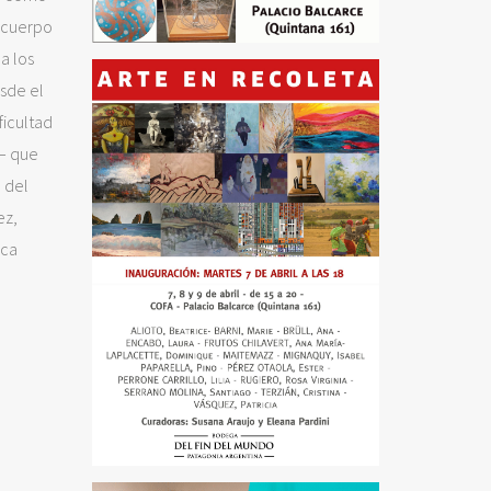
l cuerpo
a los
esde el
ficultad
 – que
 del
ez,
ica