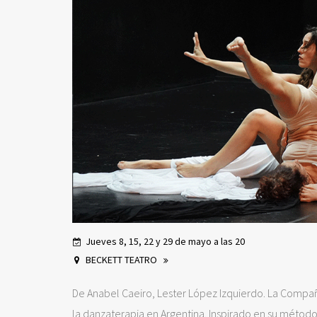
Jueves 8, 15, 22 y 29 de mayo a las 20
BECKETT TEATRO
De Anabel Caeiro, Lester López Izquierdo. La Compa
la danzaterapia en Argentina. Inspirado en su méto