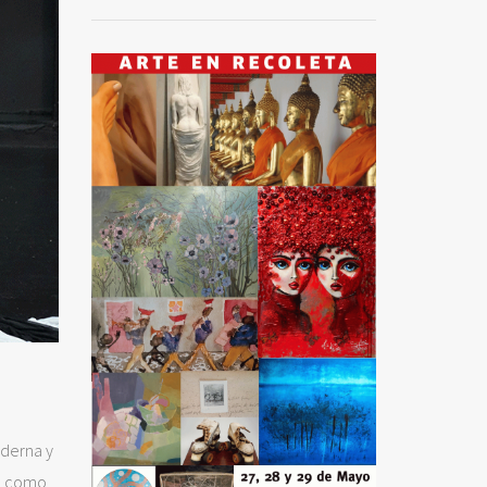
oderna y
po como