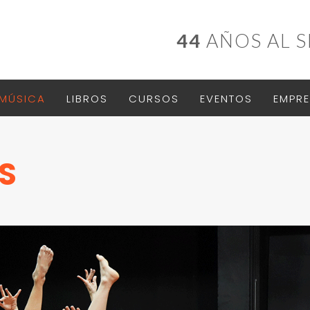
44
AÑOS AL S
MÚSICA
LIBROS
CURSOS
EVENTOS
EMPRE
S