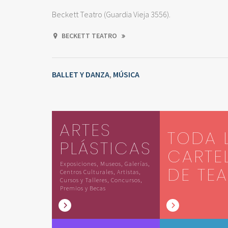
Beckett Teatro (Guardia Vieja 3556).
BECKETT TEATRO
BALLET Y DANZA
MÚSICA
,
ARTES
TODA 
PLÁSTICAS
CARTE
Exposiciones, Museos, Galerías,
DE TE
Centros Culturales, Artistas,
Cursos y Talleres, Concursos,
Premios y Becas