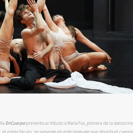
ñía
EnCuerpo
presenta un tributo a María Fux, pionera de la danza m
do, el espectáculo, se sumerge en este lenguaje que aborda el cuer