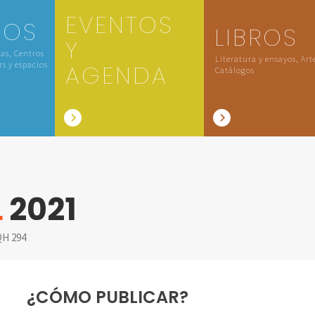
EVENTOS
IOS
LIBROS
Y
las, Centros
Literatura y ensayos, Art
rs y espacios
AGENDA
Catálogos
L
2021
H 294
¿CÓMO PUBLICAR?