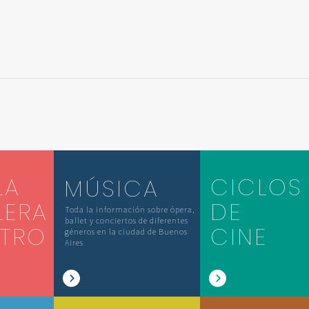
LA
CICLOS
MÚSICA
LERA
DE
Toda la información sobre ópera,
ballet y conciertos de diferentes
ATRO
CINE
géneros en la ciudad de Buenos
Aires