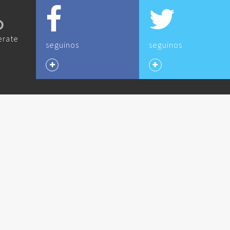
O
erate
seguinos
seguinos