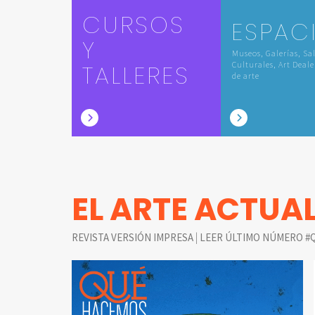
CURSOS
ESPAC
Y
Museos, Galerías, Sa
TALLERES
Culturales, Art Deale
de arte
EL ARTE ACTUA
|
REVISTA VERSIÓN IMPRESA
LEER ÚLTIMO NÚMERO #Q