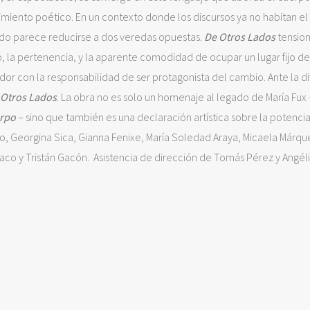
imiento poético. En un contexto donde los discursos ya no habitan e
ndo parece reducirse a dos veredas opuestas.
De Otros Lados
tension
cio, la pertenencia, y la aparente comodidad de ocupar un lugar fijo d
ador con la responsabilidad de ser protagonista del cambio. Ante la di
 Otros Lados
. La obra no es solo un homenaje al legado de María Fux
rpo
– sino que también es una declaración artística sobre la potencia
o, Georgina Sica, Gianna Fenixe, María Soledad Araya, Micaela Márqu
Mónaco y Tristán Gacón. Asistencia de dirección de Tomás Pérez y Angél