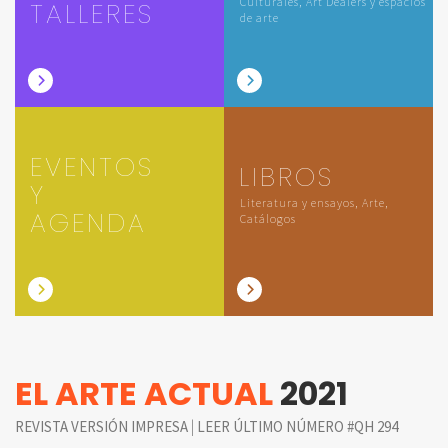
Culturales, Art Dealers y espacios
TALLERES
de arte
EVENTOS
LIBROS
Y
Literatura y ensayos, Arte,
AGENDA
Catálogos
EL ARTE ACTUAL
2021
|
REVISTA VERSIÓN IMPRESA
LEER ÚLTIMO NÚMERO #QH 294