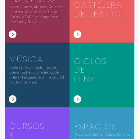
CARTELERA
Exposiciones, Museos, Galerías,
DE TEATRO
Centros Culturales, Artistas,
Cursos y Talleres, Concursos,
Premios y Becas
MÚSICA
CICLOS
DE
Toda la información sobre
ópera, ballet y conciertos de
CINE
diferentes géneros en la ciudad
de Buenos Aires
CURSOS
ESPACIOS
Y
Museos, Galerías, Salas, Centros