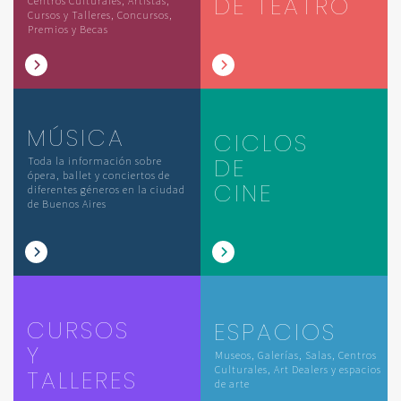
DE TEATRO
Centros Culturales, Artistas,
Cursos y Talleres, Concursos,
Premios y Becas
MÚSICA
CICLOS
DE
Toda la información sobre
ópera, ballet y conciertos de
CINE
diferentes géneros en la ciudad
de Buenos Aires
CURSOS
ESPACIOS
Y
Museos, Galerías, Salas, Centros
Culturales, Art Dealers y espacios
TALLERES
de arte