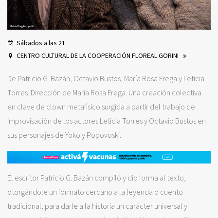
Sábados a las 21
CENTRO CULTURAL DE LA COOPERACIÓN FLOREAL GORINI
De Patricio G. Bazán, Octavio Bustos, María Rosa Frega y Leticia
Torres. Dirección de María Rosa Frega. Una creación colectiva
en clave de clown metafísico surgida a partir del trabajo de
improvisación de los actores Leticia Torres y Octavio Bustos en
sus personajes de Yoko y Popovoski.
El escritor Patricio G. Bazán compiló y dio forma al texto,
otorgándole un formato cercano a la leyenda o cuento
tradicional, para darle a la historia un carácter universal y