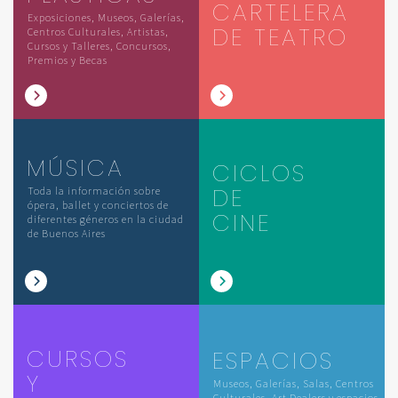
CARTELERA
Exposiciones, Museos, Galerías,
DE TEATRO
Centros Culturales, Artistas,
Cursos y Talleres, Concursos,
Premios y Becas
MÚSICA
CICLOS
DE
Toda la información sobre
ópera, ballet y conciertos de
CINE
diferentes géneros en la ciudad
de Buenos Aires
CURSOS
ESPACIOS
Y
Museos, Galerías, Salas, Centros
Culturales, Art Dealers y espacios