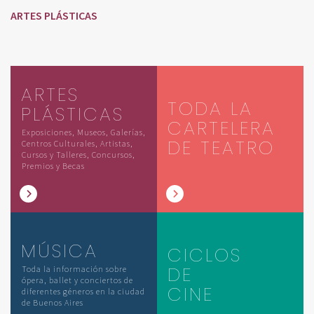
ARTES PLÁSTICAS
ARTES
TODA LA
PLÁSTICAS
CARTELERA
Exposiciones, Museos, Galerías,
DE TEATRO
Centros Culturales, Artistas,
Cursos y Talleres, Concursos,
Premios y Becas
MÚSICA
CICLOS
DE
Toda la información sobre
ópera, ballet y conciertos de
CINE
diferentes géneros en la ciudad
de Buenos Aires