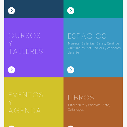
CURSOS
ESPACIOS
Y
Museos, Galerías, Salas, Centros
Culturales, Art Dealers y espacios
TALLERES
de arte
EVENTOS
LIBROS
Y
Literatura y ensayos, Arte,
AGENDA
Catálogos