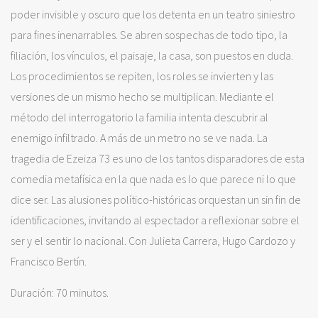
poder invisible y oscuro que los detenta en un teatro siniestro
para fines inenarrables. Se abren sospechas de todo tipo, la
filiación, los vínculos, el paisaje, la casa, son puestos en duda.
Los procedimientos se repiten, los roles se invierten y las
versiones de un mismo hecho se multiplican. Mediante el
método del interrogatorio la familia intenta descubrir al
enemigo infiltrado. A más de un metro no se ve nada. La
tragedia de Ezeiza 73 es uno de los tantos disparadores de esta
comedia metafísica en la que nada es lo que parece ni lo que
dice ser. Las alusiones político-históricas orquestan un sin fin de
identificaciones, invitando al espectador a reflexionar sobre el
ser y el sentir lo nacional. Con Julieta Carrera, Hugo Cardozo y
Francisco Bertín.
Duración: 70 minutos.