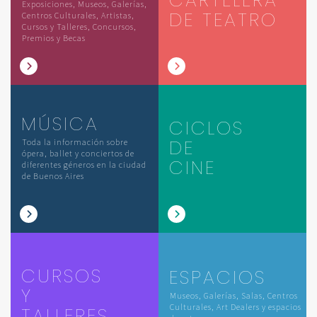
Exposiciones, Museos, Galerías,
DE TEATRO
Centros Culturales, Artistas,
Cursos y Talleres, Concursos,
Premios y Becas
MÚSICA
CICLOS
DE
Toda la información sobre
ópera, ballet y conciertos de
CINE
diferentes géneros en la ciudad
de Buenos Aires
CURSOS
ESPACIOS
Y
Museos, Galerías, Salas, Centros
Culturales, Art Dealers y espacios
TALLERES