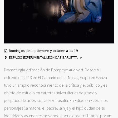
Domingos de septiembre y octubre a las 19
ESPACIO EXPERIMENTAL LEÓNIDAS BARLETTA
Dramaturgia y dirección de Pompeyo Audivert. Desde su
estreno en 2013 en El Camarín de las Musas, Edipo en Ezeiza
tuvo un amplio reconocimiento de la crítica y el público y es
objeto de estudio en carreras universitarias de grado y
posgrado de artes, sociales y filosofía. En Edipo en Ezeiza los
personajes (la madre, el padre, la hija y el hijo) dudan de su
identidad y asumen estar siendo abducidos e infiltrados por un