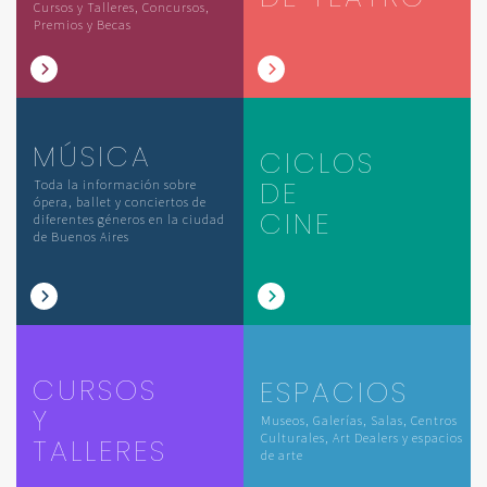
Cursos y Talleres, Concursos,
Premios y Becas
MÚSICA
CICLOS
DE
Toda la información sobre
ópera, ballet y conciertos de
CINE
diferentes géneros en la ciudad
de Buenos Aires
CURSOS
ESPACIOS
Y
Museos, Galerías, Salas, Centros
Culturales, Art Dealers y espacios
TALLERES
de arte