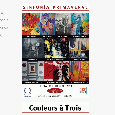
ro,
éndola
nunca
o,