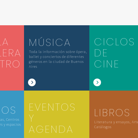
LA
CICLOS
MÚSICA
LERA
DE
Toda la información sobre ópera,
ballet y conciertos de diferentes
ATRO
CINE
géneros en la ciudad de Buenos
Aires
EVENTOS
IOS
LIBROS
Y
las, Centros
Literatura y ensayos, Art
rs y espacios
AGENDA
Catálogos