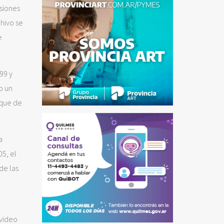
siones
chivo se
e
99 y
o un
 que de
a
05, el
de las
 video