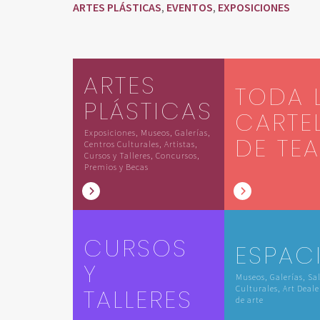
ARTES PLÁSTICAS
EVENTOS
EXPOSICIONES
,
,
ARTES
TODA 
PLÁSTICAS
CARTE
Exposiciones, Museos, Galerías,
DE TE
Centros Culturales, Artistas,
Cursos y Talleres, Concursos,
Premios y Becas
CURSOS
ESPAC
Y
Museos, Galerías, Sa
TALLERES
Culturales, Art Deale
de arte