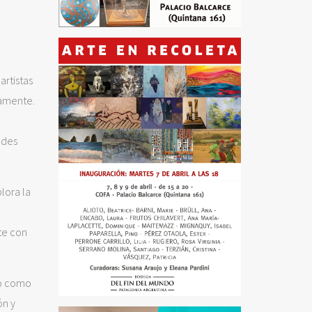
artistas
camente.
ades
lora la
te con
to como
ón y