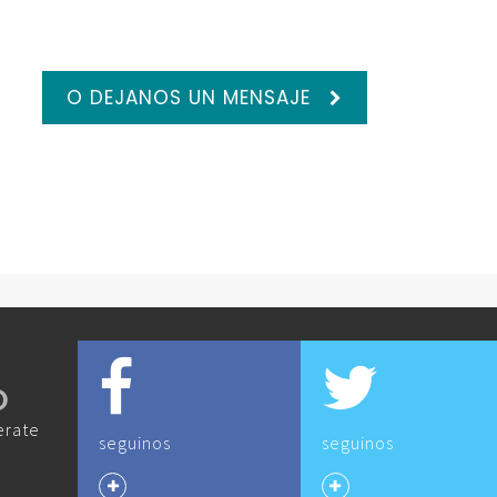
O DEJANOS UN MENSAJE
O
erate
seguinos
seguinos