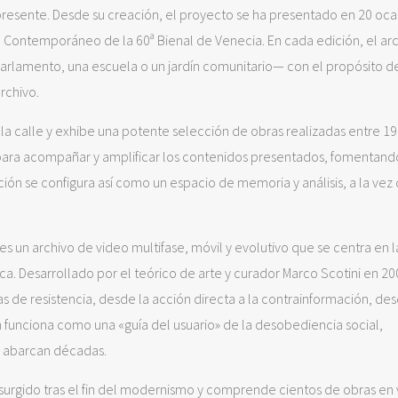
resente. Desde su creación, el proyecto se ha presentado en 20 oca
eo Contemporáneo de la 60ª Bienal de Venecia. En cada edición, el ar
rlamento, una escuela o un jardín comunitario— con el propósito d
rchivo.
la calle y exhibe una potente selección de obras realizadas entre 19
para acompañar y amplificar los contenidos presentados, fomentand
ición se configura así como un espacio de memoria y análisis, a la vez
s un archivo de video multifase, móvil y evolutivo que se centra en l
ítica. Desarrollado por el teórico de arte y curador Marco Scotini en 20
de resistencia, desde la acción directa a la contrainformación, des
én funciona como una «guía del usuario» de la desobediencia social,
 abarcan décadas.
co surgido tras el fin del modernismo y comprende cientos de obras en