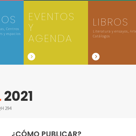
EVENTOS
IOS
LIBROS
Y
las, Centros
Literatura y ensayos, Art
rs y espacios
AGENDA
Catálogos
L
2021
H 294
¿CÓMO PUBLICAR?