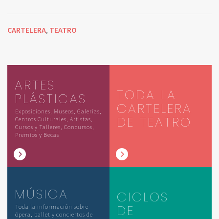
CARTELERA
TEATRO
,
ARTES
TODA LA
PLÁSTICAS
CARTELERA
Exposiciones, Museos, Galerías,
DE TEATRO
Centros Culturales, Artistas,
Cursos y Talleres, Concursos,
Premios y Becas
MÚSICA
CICLOS
DE
Toda la información sobre
ópera, ballet y conciertos de