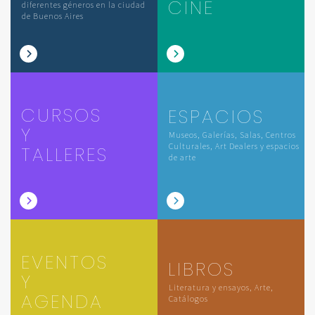
CINE
diferentes géneros en la ciudad
de Buenos Aires
CURSOS
ESPACIOS
Y
Museos, Galerías, Salas, Centros
Culturales, Art Dealers y espacios
TALLERES
de arte
EVENTOS
LIBROS
Y
Literatura y ensayos, Arte,
AGENDA
Catálogos