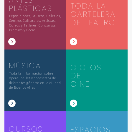
TODA LA
PLÁSTICAS
CARTELERA
Exposiciones, Museos, Galerías,
DE TEATRO
Centros Culturales, Artistas,
Cursos y Talleres, Concursos,
Premios y Becas
MÚSICA
CICLOS
DE
Toda la información sobre
ópera, ballet y conciertos de
CINE
diferentes géneros en la ciudad
de Buenos Aires
CURSOS
ESPACIOS