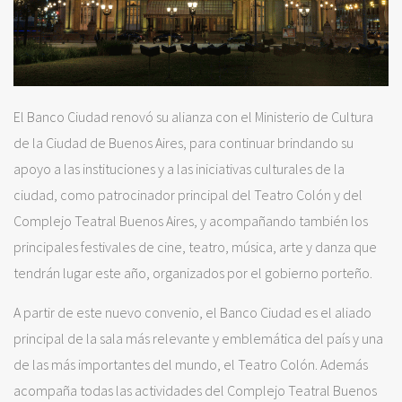
El Banco Ciudad renovó su alianza con el Ministerio de Cultura
de la Ciudad de Buenos Aires, para continuar brindando su
apoyo a las instituciones y a las iniciativas culturales de la
ciudad, como patrocinador principal del Teatro Colón y del
Complejo Teatral Buenos Aires, y acompañando también los
principales festivales de cine, teatro, música, arte y danza que
tendrán lugar este año, organizados por el gobierno porteño.
A partir de este nuevo convenio, el Banco Ciudad es el aliado
principal de la sala más relevante y emblemática del país y una
de las más importantes del mundo, el Teatro Colón. Además
acompaña todas las actividades del Complejo Teatral Buenos