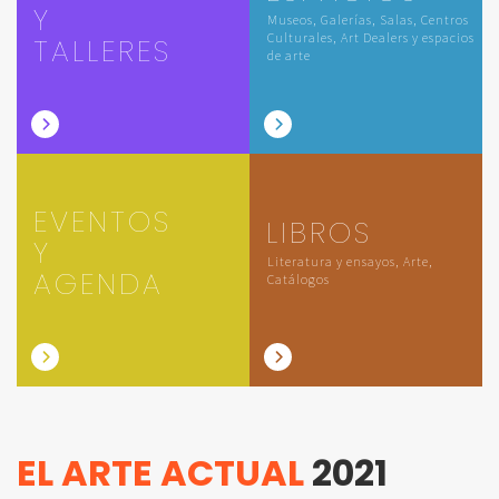
Y
Museos, Galerías, Salas, Centros
Culturales, Art Dealers y espacios
TALLERES
de arte
EVENTOS
LIBROS
Y
Literatura y ensayos, Arte,
AGENDA
Catálogos
EL ARTE ACTUAL
2021