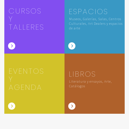
CURSOS
ESPACIOS
Y
Museos, Galerías, Salas, Centros
Culturales, Art Dealers y espacios
TALLERES
de arte
EVENTOS
LIBROS
Y
Literatura y ensayos, Arte,
AGENDA
Catálogos