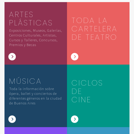
ARTES
TODA LA
PLÁSTICAS
CARTELERA
Exposiciones, Museos, Galerías,
DE TEATRO
Centros Culturales, Artistas,
Cursos y Talleres, Concursos,
Premios y Becas
MÚSICA
CICLOS
DE
Toda la información sobre
ópera, ballet y conciertos de
CINE
diferentes géneros en la ciudad
de Buenos Aires