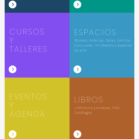
CURSOS
ESPACIOS
Y
Museos, Galerías, Salas, Centros
Culturales, Art Dealers y espacios
TALLERES
de arte
EVENTOS
LIBROS
Y
Literatura y ensayos, Arte,
AGENDA
Catálogos