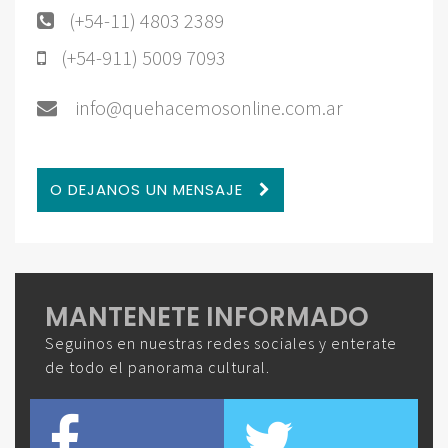
(+54-11) 4803 2389
(+54-911) 5009 7093
info@quehacemosonline.com.ar
O DEJANOS UN MENSAJE
MANTENETE INFORMADO
Seguinos en nuestras redes sociales y enterate
de todo el panorama cultural.