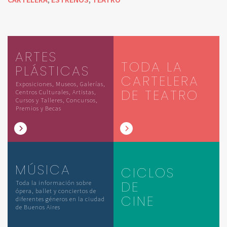
,
,
ARTES
TODA LA
PLÁSTICAS
CARTELERA
Exposiciones, Museos, Galerías,
DE TEATRO
Centros Culturales, Artistas,
Cursos y Talleres, Concursos,
Premios y Becas
MÚSICA
CICLOS
DE
Toda la información sobre
ópera, ballet y conciertos de
CINE
diferentes géneros en la ciudad
de Buenos Aires