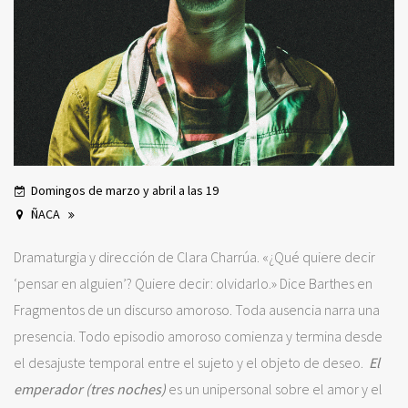
Domingos de marzo y abril a las 19
ÑACA
Dramaturgia y dirección de Clara Charrúa. «¿Qué quiere decir
‘pensar en alguien’? Quiere decir: olvidarlo.» Dice Barthes en
Fragmentos de un discurso amoroso. Toda ausencia narra una
presencia. Todo episodio amoroso comienza y termina desde
el desajuste temporal entre el sujeto y el objeto de deseo.
El
emperador (tres noches)
es un unipersonal sobre el amor y el