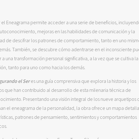
r el Eneagrama permite acceder a una serie de beneficios, incluyend
utoconocimiento, mejoras en las habilidades de comunicación y la
ad de descifrar los patrones de comportamiento, tanto en uno mi
demás. También, se descubre cómo adentrarse en el inconsciente p
 a una transformación personal significativa, a la vez que se cultiva la
ón, tanto para uno como hacia los demás.
gurando el Ser
es una guía comprensiva que explora la historia y los
s que han contribuido al desarrollo de esta milenaria técnica de
ocimiento. Presentando una visión integral de los nueve arquetipos
an el eneagrama de la personalidad, la obra ofrece un mapa detall
rísticas, patrones de pensamiento, sentimientos y comportamientos
cos.