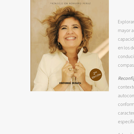
Explora
mayor a
capacid
en los 
conducir
compasi
Reconfi
contexto
autocon
conform
caracte
específi