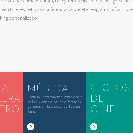
de su labor como escritora, Fanny Torres Silva ofrece una gama de s
uyen talleres, retiros y conferencias sobre el eneagrama, así como s
hing personalizado.
LA
CICLOS
MÚSICA
LERA
DE
Toda la información sobre ópera,
ballet y conciertos de diferentes
ATRO
CINE
géneros en la ciudad de Buenos
Aires