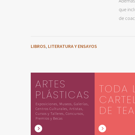
Además 
que incl
de coac
LIBROS
LITERATURA Y ENSAYOS
,
ARTES
TODA 
PLÁSTICAS
CARTE
Exposiciones, Museos, Galerías,
DE TE
Centros Culturales, Artistas,
Cursos y Talleres, Concursos,
Premios y Becas