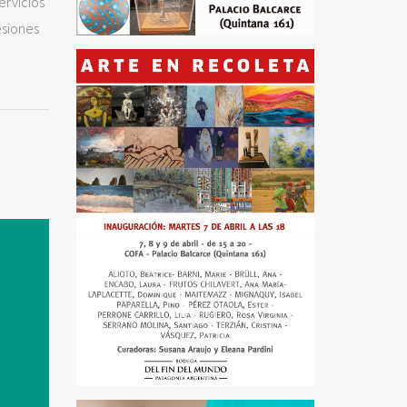
ervicios
esiones