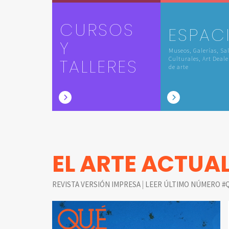
CURSOS
ESPAC
Y
Museos, Galerías, Sa
TALLERES
Culturales, Art Deale
de arte
EL ARTE ACTUA
|
REVISTA VERSIÓN IMPRESA
LEER ÚLTIMO NÚMERO #Q