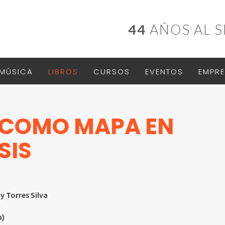
44
AÑOS AL S
MÚSICA
LIBROS
CURSOS
EVENTOS
EMPRE
 COMO MAPA EN
SIS
y Torres Silva
n)