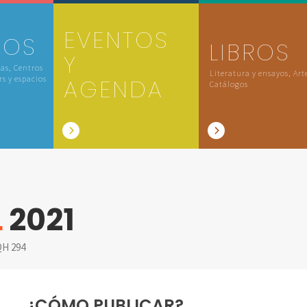
EVENTOS
IOS
LIBROS
Y
las, Centros
Literatura y ensayos, Art
rs y espacios
AGENDA
Catálogos
L
2021
H 294
¿CÓMO PUBLICAR?