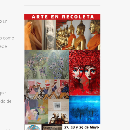
o un
smo como
uede
 que
ado de