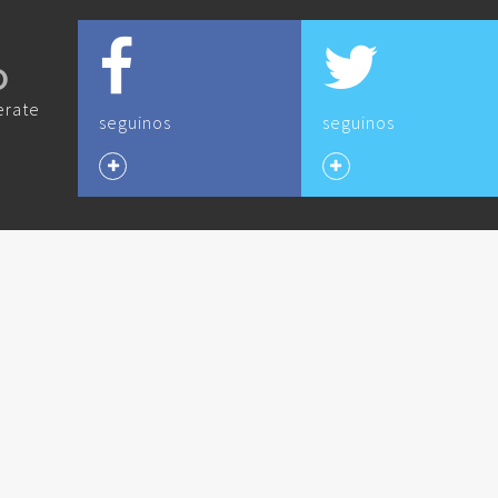
O
erate
seguinos
seguinos