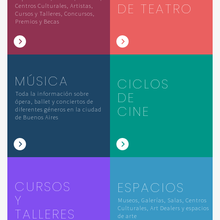
DE TEATRO
Centros Culturales, Artistas,
Cursos y Talleres, Concursos,
Premios y Becas
MÚSICA
CICLOS
DE
Toda la información sobre
ópera, ballet y conciertos de
CINE
diferentes géneros en la ciudad
de Buenos Aires
CURSOS
ESPACIOS
Y
Museos, Galerías, Salas, Centros
Culturales, Art Dealers y espacios
TALLERES
de arte