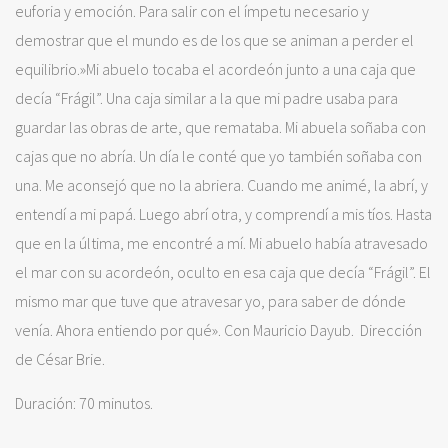
euforia y emoción. Para salir con el ímpetu necesario y
demostrar que el mundo es de los que se animan a perder el
equilibrio.»Mi abuelo tocaba el acordeón junto a una caja que
decía “Frágil”. Una caja similar a la que mi padre usaba para
guardar las obras de arte, que remataba. Mi abuela soñaba con
cajas que no abría. Un día le conté que yo también soñaba con
una. Me aconsejó que no la abriera. Cuando me animé, la abrí, y
entendí a mi papá. Luego abrí otra, y comprendí a mis tíos. Hasta
que en la última, me encontré a mí. Mi abuelo había atravesado
el mar con su acordeón, oculto en esa caja que decía “Frágil”. El
mismo mar que tuve que atravesar yo, para saber de dónde
venía. Ahora entiendo por qué». Con Mauricio Dayub. Dirección
de César Brie.
Duración: 70 minutos.