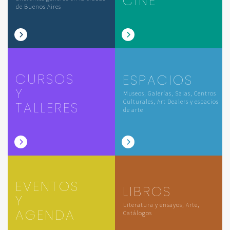
CINE
de Buenos Aires
CURSOS
ESPACIOS
Y
Museos, Galerías, Salas, Centros
Culturales, Art Dealers y espacios
TALLERES
de arte
EVENTOS
LIBROS
Y
Literatura y ensayos, Arte,
AGENDA
Catálogos