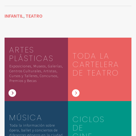
INFANTIL
TEATRO
,
ARTES
TODA LA
PLÁSTICAS
CARTELERA
Exposiciones, Museos, Galerías,
DE TEATRO
Centros Culturales, Artistas,
Cursos y Talleres, Concursos,
Premios y Becas
MÚSICA
CICLOS
DE
Toda la información sobre
ópera, ballet y conciertos de
diferentes géneros en la ciudad