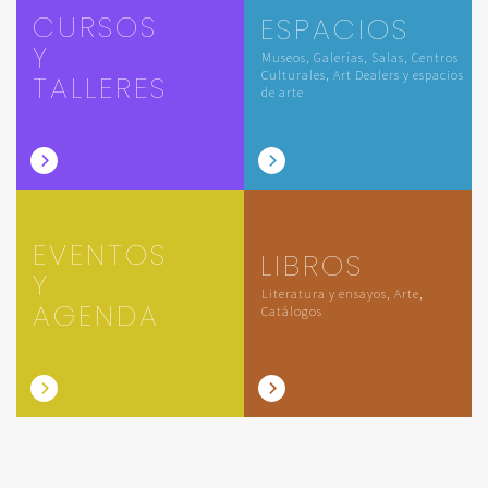
CURSOS
ESPACIOS
Y
Museos, Galerías, Salas, Centros
Culturales, Art Dealers y espacios
TALLERES
de arte
EVENTOS
LIBROS
Y
Literatura y ensayos, Arte,
AGENDA
Catálogos