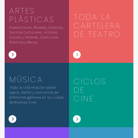
ARTES
TODA LA
PLÁSTICAS
CARTELERA
Exposiciones, Museos, Galerías,
DE TEATRO
Centros Culturales, Artistas,
Cursos y Talleres, Concursos,
Premios y Becas
MÚSICA
CICLOS
DE
Toda la información sobre
ópera, ballet y conciertos de
CINE
diferentes géneros en la ciudad
de Buenos Aires