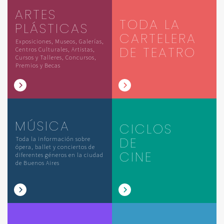
ARTES
TODA LA
PLÁSTICAS
CARTELERA
Exposiciones, Museos, Galerías,
DE TEATRO
Centros Culturales, Artistas,
Cursos y Talleres, Concursos,
Premios y Becas
MÚSICA
CICLOS
DE
Toda la información sobre
ópera, ballet y conciertos de
CINE
diferentes géneros en la ciudad
de Buenos Aires