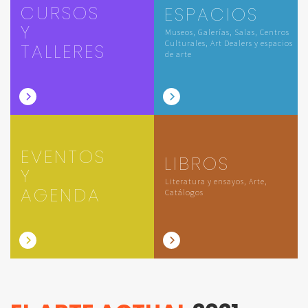
CURSOS
ESPACIOS
Y
Museos, Galerías, Salas, Centros
Culturales, Art Dealers y espacios
TALLERES
de arte
EVENTOS
LIBROS
Y
Literatura y ensayos, Arte,
AGENDA
Catálogos