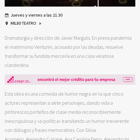
Jueves y viernes a las 21.30
MIL80 TEATRO
Dramaturgia y dirección de Javier Margulis. En plena pandemia
el matrimonio Venturini, acosado por las deudas, resuelve
transformar su fundida mercería en una casa velatoria
clandestina.
Esta obra es una comedia de humor negro en la que cinco
actores representan a siete personajes, dando vida a
pintorescos porteños de clase media reconociblemente
inescrupulosa y «a-política» transitando un humor irreverente
con diálogos y frases memorables. Con Silvia
Acornero, Alejandro Curlane, Ana Carolina Ferro, Alejandro Ini