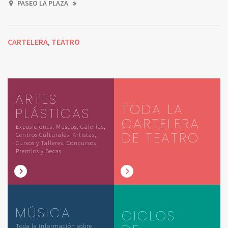
PASEO LA PLAZA
CARTELERA
TEATRO
,
ARTES
TODA LA
PLÁSTICAS
CARTELERA
Exposiciones, Museos, Galerías,
DE TEATRO
Centros Culturales, Artistas,
Cursos y Talleres, Concursos,
Premios y Becas
MÚSICA
CICLOS
Toda la información sobre