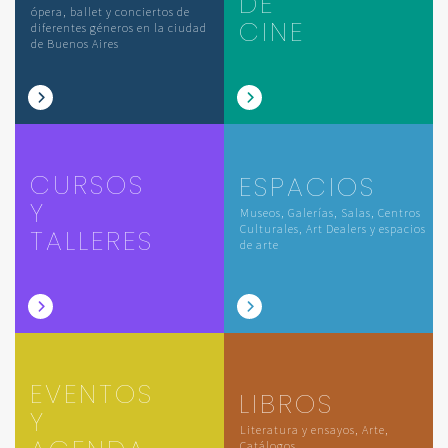
DE
ópera, ballet y conciertos de
CINE
diferentes géneros en la ciudad
de Buenos Aires
CURSOS
ESPACIOS
Y
Museos, Galerías, Salas, Centros
Culturales, Art Dealers y espacios
TALLERES
de arte
EVENTOS
LIBROS
Y
Literatura y ensayos, Arte,
Catálogos