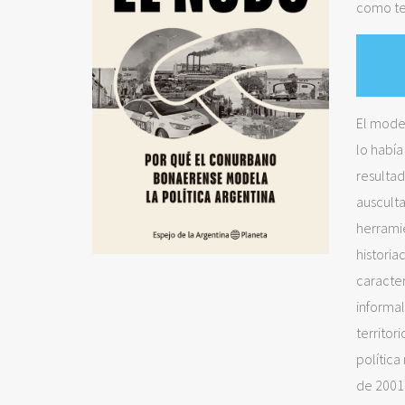
como te
El mode
lo había
resultad
auscult
herramie
historia
caracte
informal
territor
política
de 2001