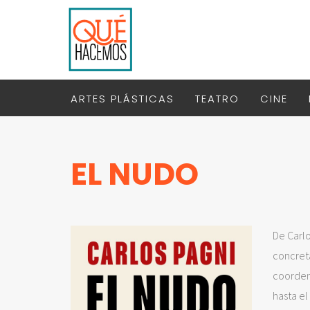
ARTES PLÁSTICAS
TEATRO
CINE
EL NUDO
De Carlo
concreta
coorden
hasta el