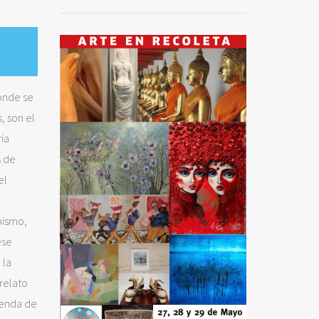
onde se
, son el
ria
s de
el
pismo,
ese
 la
 relato
genda de