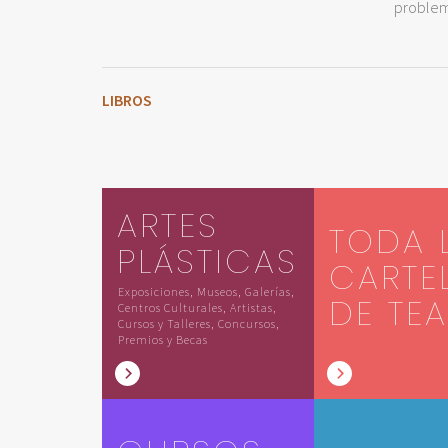
problem
LIBROS
ARTES
TODA 
PLÁSTICAS
CARTE
Exposiciones, Museos, Galerías,
DE TE
Centros Culturales, Artistas,
Cursos y Talleres, Concursos,
Premios y Becas