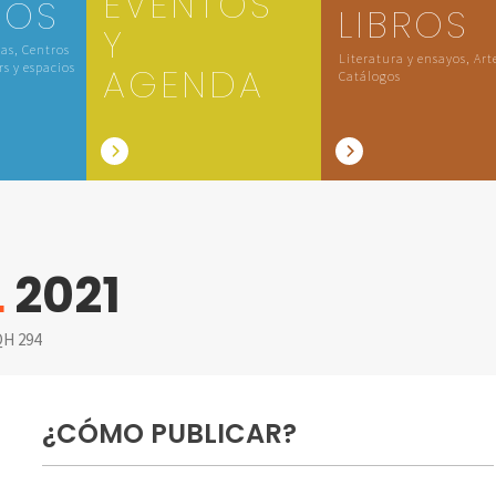
EVENTOS
IOS
LIBROS
Y
las, Centros
Literatura y ensayos, Art
rs y espacios
AGENDA
Catálogos
L
2021
H 294
¿CÓMO PUBLICAR?