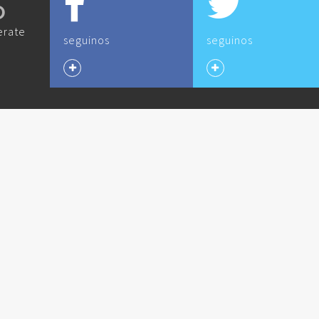
O
erate
seguinos
seguinos