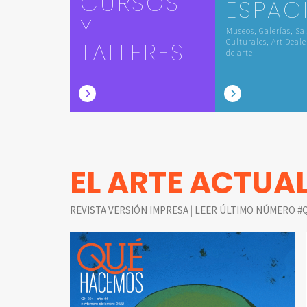
CURSOS
ESPAC
Y
Museos, Galerías, Sa
TALLERES
Culturales, Art Deale
de arte
EL ARTE ACTUA
|
REVISTA VERSIÓN IMPRESA
LEER ÚLTIMO NÚMERO #Q