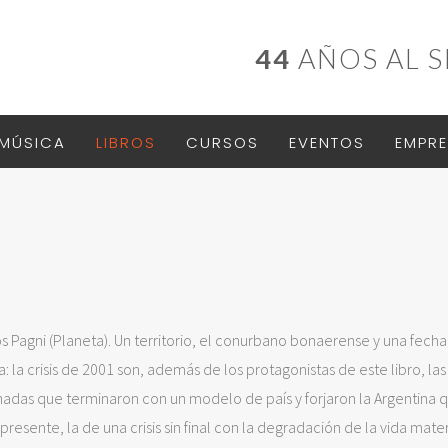
44
AÑOS AL S
MÚSICA
LIBROS
CURSOS
EVENTOS
EMPRE
s Pagni (Planeta). Un territorio, el conurbano bonaerense y una fecha
: la crisis de 2001 son, además de los protagonistas de este libro, las
adas que terminaron con un modelo de país y forjaron la Argentina q
 presente, la de una crisis sin final con la degradación de la vida mater