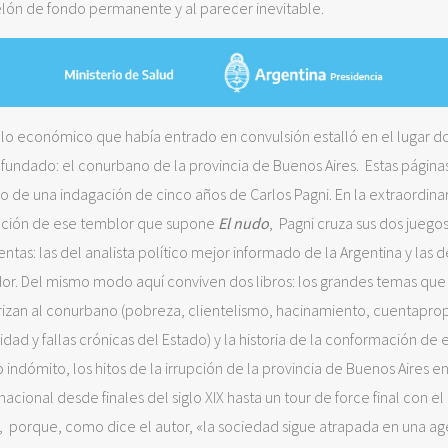
lón de fondo permanente y al parecer inevitable.
lo económico que había entrado en convulsión estalló en el lugar d
 fundado: el conurbano de la provincia de Buenos Aires. Estas páginas
o de una indagación de cinco años de Carlos Pagni. En la extraordina
ación de ese temblor que supone
El nudo
, Pagni cruza sus dos juego
ntas: las del analista político mejor informado de la Argentina y las d
dor. Del mismo modo aquí conviven dos libros: los grandes temas que
rizan al conurbano (pobreza, clientelismo, hacinamiento, cuentapro
idad y fallas crónicas del Estado) y la historia de la conformación de 
io indómito, los hitos de la irrupción de la provincia de Buenos Aires en
 nacional desde finales del siglo XIX hasta un tour de force final con el
, porque, como dice el autor, «la sociedad sigue atrapada en una a