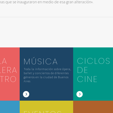
as que se inauguraron en medio de esa gran alteración».
LA
CICLOS
MÚSICA
LERA
DE
Toda la información sobre ópera,
ballet y conciertos de diferentes
ATRO
CINE
géneros en la ciudad de Buenos
Aires