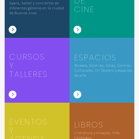
DE
ópera, ballet y conciertos de
CINE
diferentes géneros en la ciudad
de Buenos Aires
CURSOS
ESPACIOS
Y
Museos, Galerías, Salas, Centros
Culturales, Art Dealers y espacios
TALLERES
de arte
EVENTOS
LIBROS
Y
Literatura y ensayos, Arte,
AGENDA
Catálogos