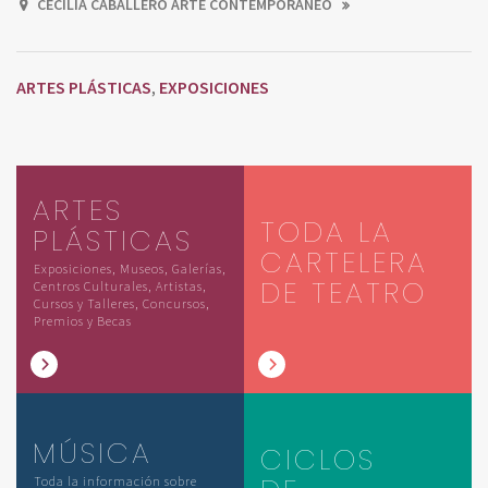
CECILIA CABALLERO ARTE CONTEMPORÁNEO
ARTES PLÁSTICAS
EXPOSICIONES
,
ARTES
TODA LA
PLÁSTICAS
CARTELERA
Exposiciones, Museos, Galerías,
DE TEATRO
Centros Culturales, Artistas,
Cursos y Talleres, Concursos,
Premios y Becas
MÚSICA
CICLOS
Toda la información sobre