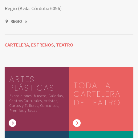
Regio (Avda. Córdoba 6056).
REGIO
CARTELERA
ESTRENOS
TEATRO
,
,
ARTES
TODA LA
PLÁSTICAS
CARTELERA
Exposiciones, Museos, Galerías,
DE TEATRO
Centros Culturales, Artistas,
Cursos y Talleres, Concursos,
Premios y Becas