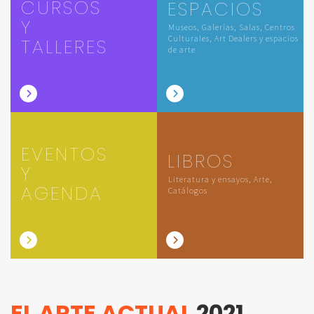
CURSOS
ESPACIOS
Y
Museos, Galerías, Salas, Centros
Culturales, Art Dealers y espacios
TALLERES
de arte
EVENTOS
LIBROS
Y
Literatura y ensayos, Arte,
AGENDA
Catálogos
EL ARTE ACTUAL
2021