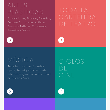
ARTES
TODA LA
PLÁSTICAS
CARTELERA
Exposiciones, Museos, Galerías,
DE TEATRO
Centros Culturales, Artistas,
Cursos y Talleres, Concursos,
Premios y Becas
MÚSICA
CICLOS
DE
Toda la información sobre
ópera, ballet y conciertos de
CINE
diferentes géneros en la ciudad
de Buenos Aires