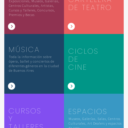
Exposiciones, Museos, Galerías,
DE TEATRO
Centros Culturales, Artistas,
Cursos y Talleres, Concursos,
Premios y Becas
MÚSICA
CICLOS
DE
Toda la información sobre
ópera, ballet y conciertos de
CINE
diferentes géneros en la ciudad
de Buenos Aires
CURSOS
ESPACIOS
Y
Museos, Galerías, Salas, Centros
Culturales, Art Dealers y espacios
TALLERES
de arte