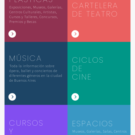
CARTELERA
Exposiciones, Museos, Galerías,
DE TEATRO
Centros Culturales, Artistas,
Cursos y Talleres, Concursos,
Premios y Becas
MÚSICA
CICLOS
DE
Toda la información sobre
ópera, ballet y conciertos de
CINE
diferentes géneros en la ciudad
de Buenos Aires
CURSOS
ESPACIOS
Y
Museos, Galerías, Salas, Centros