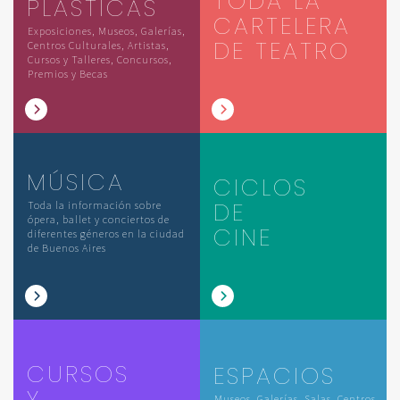
TODA LA
PLÁSTICAS
CARTELERA
Exposiciones, Museos, Galerías,
DE TEATRO
Centros Culturales, Artistas,
Cursos y Talleres, Concursos,
Premios y Becas
MÚSICA
CICLOS
DE
Toda la información sobre
ópera, ballet y conciertos de
CINE
diferentes géneros en la ciudad
de Buenos Aires
CURSOS
ESPACIOS
Y
Museos, Galerías, Salas, Centros