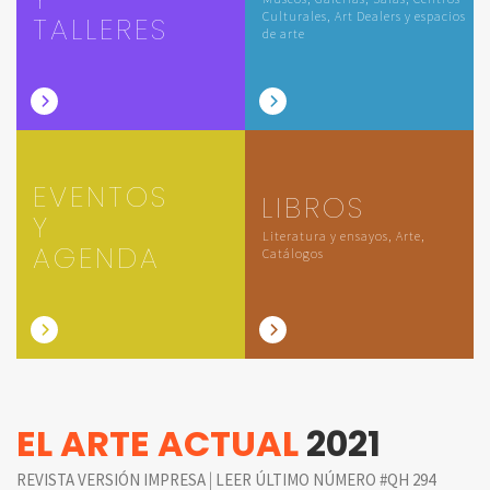
Culturales, Art Dealers y espacios
TALLERES
de arte
EVENTOS
LIBROS
Y
Literatura y ensayos, Arte,
AGENDA
Catálogos
EL ARTE ACTUAL
2021
|
REVISTA VERSIÓN IMPRESA
LEER ÚLTIMO NÚMERO #QH 294