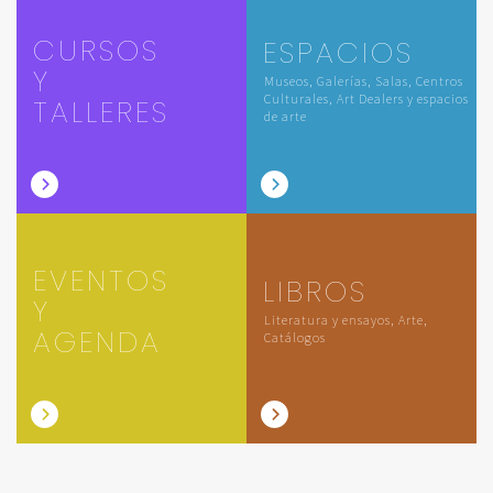
CURSOS
ESPACIOS
Y
Museos, Galerías, Salas, Centros
Culturales, Art Dealers y espacios
TALLERES
de arte
EVENTOS
LIBROS
Y
Literatura y ensayos, Arte,
AGENDA
Catálogos