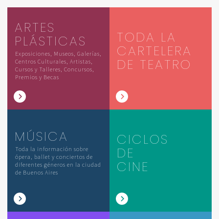
ARTES
TODA LA
PLÁSTICAS
CARTELERA
Exposiciones, Museos, Galerías,
DE TEATRO
Centros Culturales, Artistas,
Cursos y Talleres, Concursos,
Premios y Becas
MÚSICA
CICLOS
DE
Toda la información sobre
ópera, ballet y conciertos de
CINE
diferentes géneros en la ciudad
de Buenos Aires