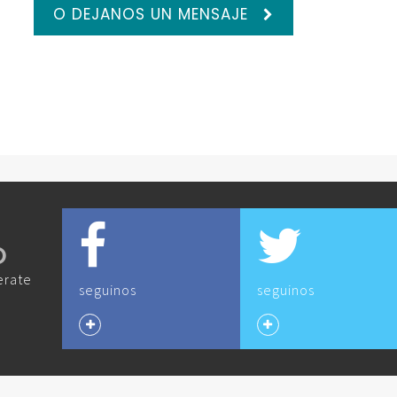
O DEJANOS UN MENSAJE
O
erate
seguinos
seguinos