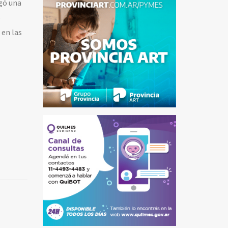
gó una
o
 en las