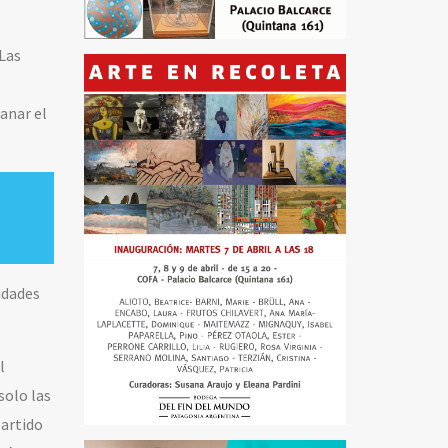
 Las
ganar el
idades
l
solo las
partido