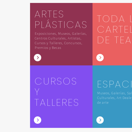
ARTES
TODA 
PLÁSTICAS
CARTE
Exposiciones, Museos, Galerías,
DE TE
Centros Culturales, Artistas,
Cursos y Talleres, Concursos,
Premios y Becas
CURSOS
ESPAC
Y
Museos, Galerías, Sa
TALLERES
Culturales, Art Deale
de arte