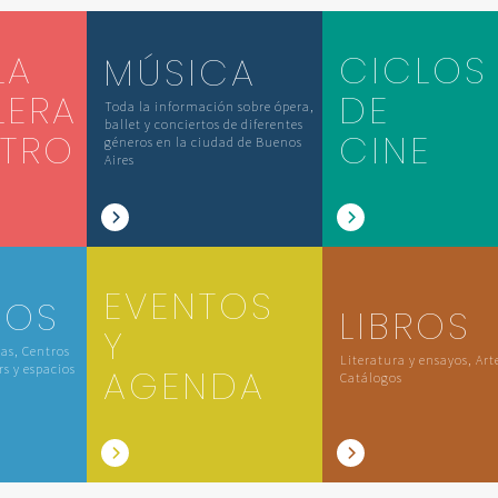
LA
CICLOS
MÚSICA
LERA
DE
Toda la información sobre ópera,
ballet y conciertos de diferentes
ATRO
CINE
géneros en la ciudad de Buenos
Aires
EVENTOS
IOS
LIBROS
Y
las, Centros
Literatura y ensayos, Art
rs y espacios
AGENDA
Catálogos