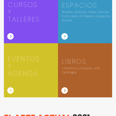
CURSOS
ESPACIOS
Y
Museos, Galerías, Salas, Centros
Culturales, Art Dealers y espacios
TALLERES
de arte
EVENTOS
LIBROS
Y
Literatura y ensayos, Arte,
AGENDA
Catálogos