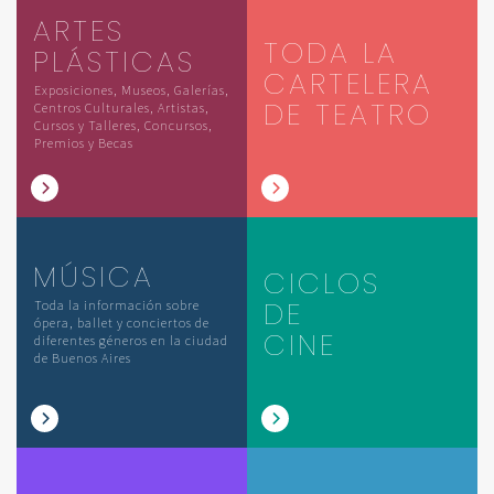
ARTES
TODA LA
PLÁSTICAS
CARTELERA
Exposiciones, Museos, Galerías,
DE TEATRO
Centros Culturales, Artistas,
Cursos y Talleres, Concursos,
Premios y Becas
MÚSICA
CICLOS
DE
Toda la información sobre
ópera, ballet y conciertos de
CINE
diferentes géneros en la ciudad
de Buenos Aires