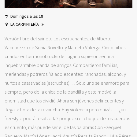
Domingos a las 18
LA CARPINTERÍA
Versión libre del sainete Los escruchantes, de Alberto
Vaccarezza de Sonia Novello y Marcelo Valerga. Cinco pibes
criados en los monoblocks de Lugano supieron ser una
inquebrantable banda de amigos. Compartieron familias,
meriendas y potreros. Ya adolescentes: ranchadas, alcohol y
hurtos a casas vacías (escruches) … Solo uno se enamoró para
siempre, pero de la chica de la pandilla y esto motivó la
enemistad que los dividió. Ahora son jóvenes delincuentes y
llega la hora de la revancha: Hay violencia pero quizás… ¿un
freestyle podrá resolverla? porque si el choque de los cuerpos
es cruento, más puede ser el de las palabras.Con Ezequiel
Baquero, Martín López Lacci, Agustín Peralta Pando, Julia Pérez