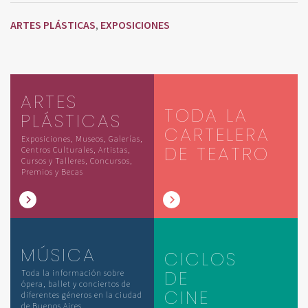
ARTES PLÁSTICAS
EXPOSICIONES
,
ARTES
TODA LA
PLÁSTICAS
CARTELERA
Exposiciones, Museos, Galerías,
DE TEATRO
Centros Culturales, Artistas,
Cursos y Talleres, Concursos,
Premios y Becas
MÚSICA
CICLOS
DE
Toda la información sobre
ópera, ballet y conciertos de
CINE
diferentes géneros en la ciudad
de Buenos Aires