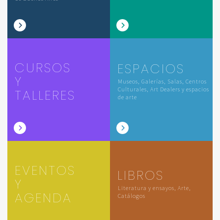
CURSOS
ESPACIOS
Y
Museos, Galerías, Salas, Centros
Culturales, Art Dealers y espacios
TALLERES
de arte
EVENTOS
LIBROS
Y
Literatura y ensayos, Arte,
AGENDA
Catálogos