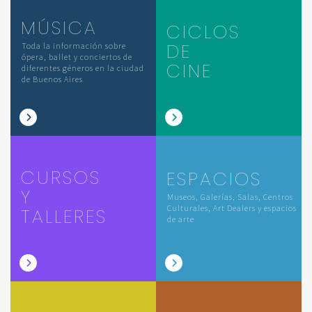
MÚSICA
CICLOS
DE
Toda la información sobre
ópera, ballet y conciertos de
CINE
diferentes géneros en la ciudad
de Buenos Aires
CURSOS
ESPACIOS
Y
Museos, Galerías, Salas, Centros
Culturales, Art Dealers y espacios
TALLERES
de arte