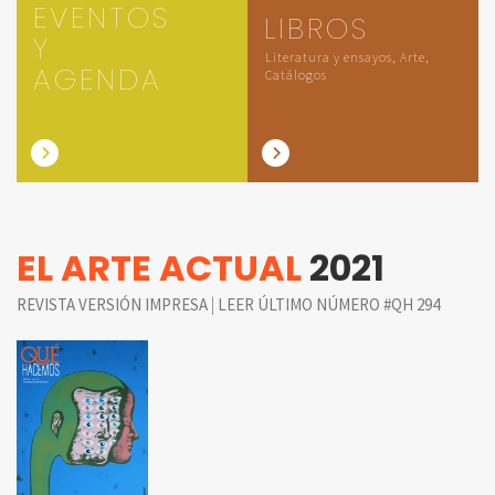
EVENTOS
LIBROS
Y
Literatura y ensayos, Arte,
AGENDA
Catálogos
EL ARTE ACTUAL
2021
|
REVISTA VERSIÓN IMPRESA
LEER ÚLTIMO NÚMERO #QH 294