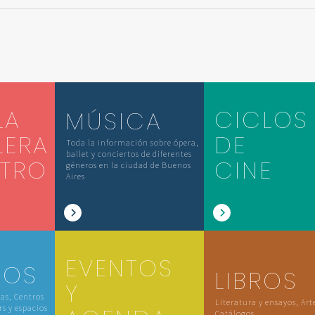
LA
CICLOS
MÚSICA
LERA
DE
Toda la información sobre ópera,
ballet y conciertos de diferentes
ATRO
CINE
géneros en la ciudad de Buenos
Aires
EVENTOS
IOS
LIBROS
Y
las, Centros
Literatura y ensayos, Art
rs y espacios
Catálogos