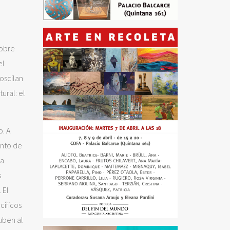
pobre
el
oscilan
ural: el
. A
unto de
la
s
 El
cíficos
uben al