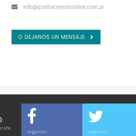
info@quehacemosonline.com.ar
O DEJANOS UN MENSAJE
O
erate
seguinos
seguinos