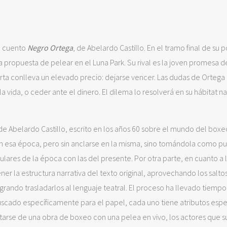
l cuento
Negro Ortega
, de Abelardo Castillo. En el tramo final de su 
la propuesta de pelear en el Luna Park. Su rival es la joven promesa d
erta conlleva un elevado precio: dejarse vencer. Las dudas de Ortega 
vida, o ceder ante el dinero. El dilema lo resolverá en su hábitat nat
e Abelardo Castillo, escrito en los años 60 sobre el mundo del boxeo
ión esa época, pero sin anclarse en la misma, sino tomándola como p
lares de la época con las del presente. Por otra parte, en cuanto a 
 la estructura narrativa del texto original, aprovechando los salto
ando trasladarlos al lenguaje teatral. El proceso ha llevado tiempo.
uscado específicamente para el papel, cada uno tiene atributos espe
ratarse de una obra de boxeo con una pelea en vivo, los actores que s