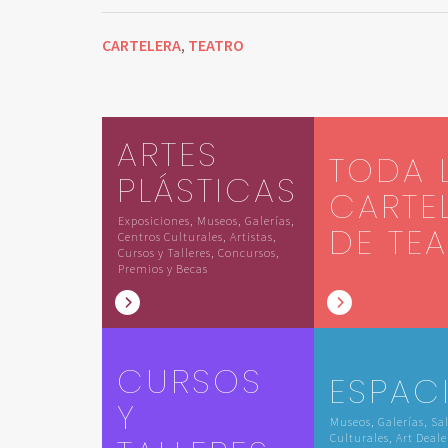
CARTELERA
TEATRO
,
ARTES
TODA 
PLÁSTICAS
CARTE
Exposiciones, Museos, Galerías,
DE TE
Centros Culturales, Artistas,
Cursos y Talleres, Concursos,
Premios y Becas
CURSOS
ESPAC
Y
Museos, Galerías, Sa
Culturales, Art Deale