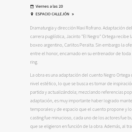
Viernes a las 20
ESPACIO CALLEJÓN
Dramaturgia y dirección Maxi Rofrano. Adaptación de
carrera pugilística, Jacinto “El Negro” Ortega recibe 
boxeo argentino, Carlitos Peralta. Sin embargo la of
entre el honor, encarnado en su entrenador de toda la 
ring.
La obra es una adaptación del cuento Negro Ortega d
nivel estético, lo que se busca es tomar de inspirac
partida y actualizándola; mezclando referencias popu
adaptación, es muy importante haber logrado mantener
temporales y de espacio que el cuento propone y logr
casting fue minucioso, cada uno de los actores fue b
que se eligieron en función de la obra. Además, al t