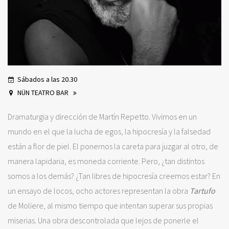
Sábados a las 20.30
NÜN TEATRO BAR
Dramaturgia y dirección de Martín Repetto. Vivimos en un
mundo en el que la lucha de egos, la hipocresía y la falsedad
están a flor de piel. El ponernos la careta para juzgar al otro, de
manera lapidaria, es moneda corriente. Pero, ¿tan distintos
somos a los demás? ¿Tan libres de hipocresía creemos estar? En
un ensayo de locos, ocho actores representan la obra
Tartufo
de Moliere, al mismo tiempo que intentan superar sus propias
miserias. Una obra descontrolada que lejos de ponerle el