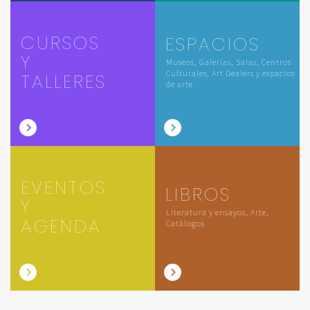
CURSOS
ESPACIOS
Y
Museos, Galerías, Salas, Centros
Culturales, Art Dealers y espacios
TALLERES
de arte
EVENTOS
LIBROS
Y
Literatura y ensayos, Arte,
AGENDA
Catálogos