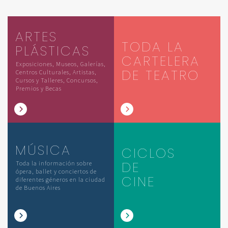
ARTES
TODA LA
PLÁSTICAS
CARTELERA
Exposiciones, Museos, Galerías,
DE TEATRO
Centros Culturales, Artistas,
Cursos y Talleres, Concursos,
Premios y Becas
MÚSICA
CICLOS
DE
Toda la información sobre
ópera, ballet y conciertos de
CINE
diferentes géneros en la ciudad
de Buenos Aires