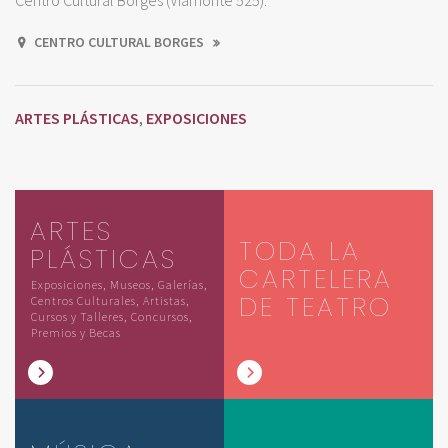
Centro Cultural Borges (Viamonte 525).
CENTRO CULTURAL BORGES
ARTES PLÁSTICAS
EXPOSICIONES
,
ARTES
TODA LA
PLÁSTICAS
CARTELERA
Exposiciones, Museos, Galerías,
DE TEATRO
Centros Culturales, Artistas,
Cursos y Talleres, Concursos,
Premios y Becas