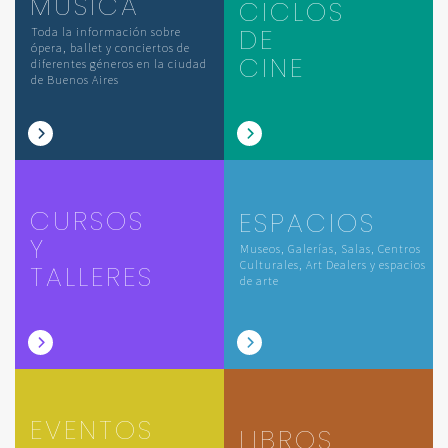
MÚSICA
CICLOS
DE
Toda la información sobre
ópera, ballet y conciertos de
CINE
diferentes géneros en la ciudad
de Buenos Aires
CURSOS
ESPACIOS
Y
Museos, Galerías, Salas, Centros
Culturales, Art Dealers y espacios
TALLERES
de arte
EVENTOS
LIBROS