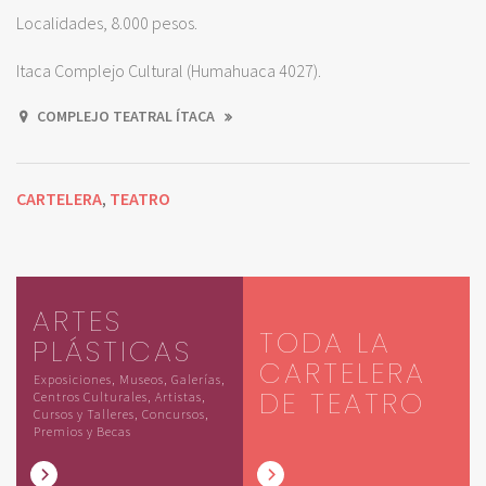
Localidades, 8.000 pesos.
Itaca Complejo Cultural (Humahuaca 4027).
COMPLEJO TEATRAL ÍTACA
CARTELERA
TEATRO
,
ARTES
TODA LA
PLÁSTICAS
CARTELERA
Exposiciones, Museos, Galerías,
DE TEATRO
Centros Culturales, Artistas,
Cursos y Talleres, Concursos,
Premios y Becas