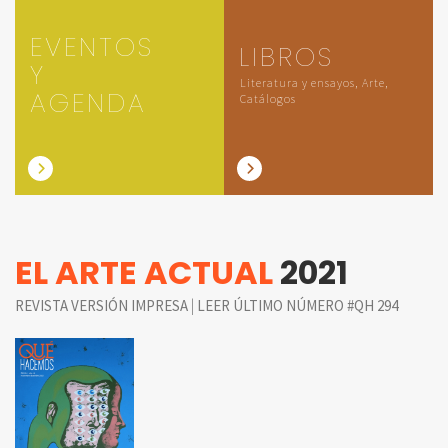
EVENTOS
LIBROS
Y
Literatura y ensayos, Arte,
AGENDA
Catálogos
EL ARTE ACTUAL
2021
|
REVISTA VERSIÓN IMPRESA
LEER ÚLTIMO NÚMERO #QH 294