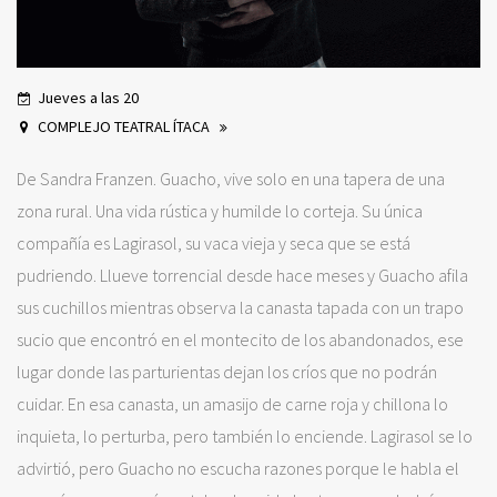
Jueves a las 20
COMPLEJO TEATRAL ÍTACA
De Sandra Franzen. Guacho, vive solo en una tapera de una
zona rural. Una vida rústica y humilde lo corteja. Su única
compañía es Lagirasol, su vaca vieja y seca que se está
pudriendo. Llueve torrencial desde hace meses y Guacho afila
sus cuchillos mientras observa la canasta tapada con un trapo
sucio que encontró en el montecito de los abandonados, ese
lugar donde las parturientas dejan los críos que no podrán
cuidar. En esa canasta, un amasijo de carne roja y chillona lo
inquieta, lo perturba, pero también lo enciende. Lagirasol se lo
advirtió, pero Guacho no escucha razones porque le habla el