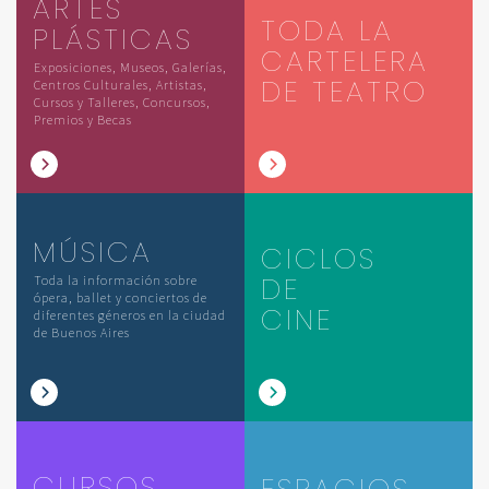
ARTES
TODA LA
PLÁSTICAS
CARTELERA
Exposiciones, Museos, Galerías,
DE TEATRO
Centros Culturales, Artistas,
Cursos y Talleres, Concursos,
Premios y Becas
MÚSICA
CICLOS
DE
Toda la información sobre
ópera, ballet y conciertos de
CINE
diferentes géneros en la ciudad
de Buenos Aires
CURSOS