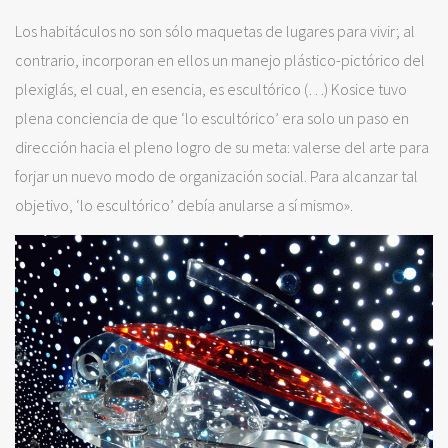
Los habitáculos no son sólo maquetas de lugares para vivir; al
contrario, incorporan en ellos un manejo plástico-pictórico del
plexiglás, el cual, en esencia, es escultórico (…) Kosice tuvo
plena conciencia de que ‘lo escultórico’ era solo un paso en
dirección hacia el pleno logro de su meta: valerse del arte para
forjar un nuevo modo de organización social. Para alcanzar tal
objetivo, ‘lo escultórico’ debía anularse a sí mismo».