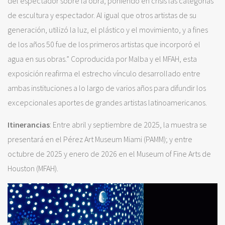
del espectador sobre la obra, poniendo en crisis las categorías
de escultura y espectador. Al igual que otros artistas de su
generación, utilizó la luz, el plástico y el movimiento, y a fines
de los años 50 fue de los primeros artistas que incorporó el
agua en sus obras.” Coproducida por Malba y el MFAH, esta
exposición reafirma el estrecho vínculo desarrollado entre
ambas instituciones a lo largo de varios años para difundir los
excepcionales aportes de grandes artistas latinoamericanos.
Itinerancias
: Entre abril y septiembre de 2025, la muestra se
presentará en el Pérez Art Museum Miami (PAMM); y entre
octubre de 2025 y enero de 2026 en el Museum of Fine Arts de
Houston (MFAH).