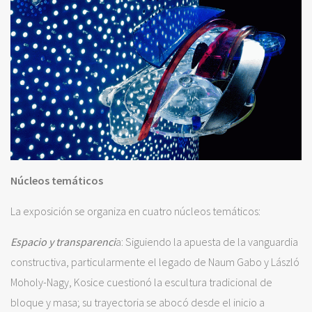
Núcleos temáticos
La exposición se organiza en cuatro núcleos temáticos:
Espacio y transparenci
a: Siguiendo la apuesta de la vanguardia
constructiva, particularmente el legado de Naum Gabo y László
Moholy-Nagy, Kosice cuestionó la escultura tradicional de
bloque y masa; su trayectoria se abocó desde el inicio a