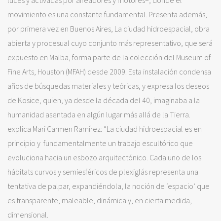
luces y activadas por aireadores y motores–, donde el
movimiento es una constante fundamental. Presenta además,
por primera vez en Buenos Aires, La ciudad hidroespacial, obra
abierta y procesual cuyo conjunto más representativo, que será
expuesto en Malba, forma parte de la colección del Museum of
Fine Arts, Houston (MFAH) desde 2009. Esta instalación condensa
años de búsquedas materiales y teóricas, y expresa los deseos
de Kosice, quien, ya desde la década del 40, imaginaba a la
humanidad asentada en algún lugar más allá de la Tierra.
explica Mari Carmen Ramírez: “La ciudad hidroespacial es en
principio y fundamentalmente un trabajo escultórico que
evoluciona hacia un esbozo arquitectónico. Cada uno de los
hábitats curvos y semiesféricos de plexiglás representa una
tentativa de palpar, expandiéndola, la noción de ‘espacio’ que
es transparente, maleable, dinámica y, en cierta medida,
dimensional.