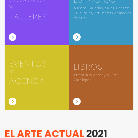
ESPACIOS
Y
Museos, Galerías, Salas, Centros
Culturales, Art Dealers y espacios
TALLERES
de arte
EVENTOS
LIBROS
Y
Literatura y ensayos, Arte,
AGENDA
Catálogos
EL ARTE ACTUAL
2021