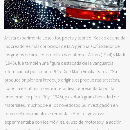
Artista experimental, escultor, poeta y teórico, Kosice es uno de
los creadores más conocidos de la Argentina. Cofundador de
los grupos de arte constructivo rioplatenses Arturo (1944) y Madí
(1946), fue también una figura destacada de la vanguardia
internacional posterior a 1945. Dice María Amalia García: “Su
producción pionera introdujo originales propuestas artísticas,
como la escultura móvil e interactiva, representada por la
emblemática pieza Röyi (1945), y exploró gran diversidad de
materiales, muchos de ellos novedosos. Su investigación en
torno del movimiento se remonta a Madí: el grupo ya
experimentaba con los móviles, el uso de motores y la acción