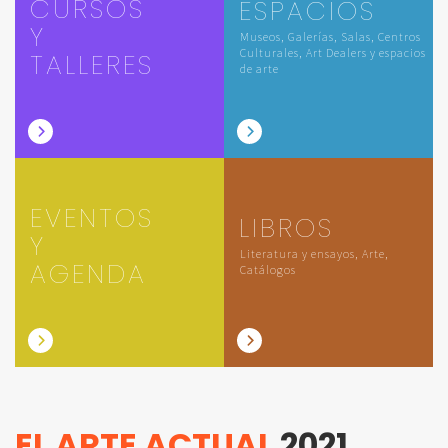
CURSOS
ESPACIOS
Y
Museos, Galerías, Salas, Centros
Culturales, Art Dealers y espacios
TALLERES
de arte
EVENTOS
LIBROS
Y
Literatura y ensayos, Arte,
AGENDA
Catálogos
EL ARTE ACTUAL
2021