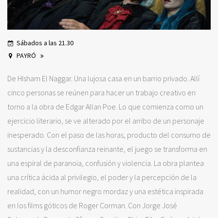
Sábados a las 21.30
PAYRÓ
De HIsham El Naggar. Una lujosa casa en un barrio privado. Allí
cinco personas se reúnen para hacer un trabajo creativo en
torno a la obra de Edgar Allan Poe. Lo que comienza como un
ejercicio literario, se ve alterado por el arribo de un personaje
inesperado. Con el paso de las horas, producto del consumo de
sustancias y la desconfianza reinante, el juego se transforma en
una espiral de paranoia, confusión y violencia. La obra plantea
una crítica ácida al privilegio, el poder y la percepción de la
realidad, con un humor negro mordaz y una estética inspirada
en los films góticos de Roger Corman. Con Jorge José