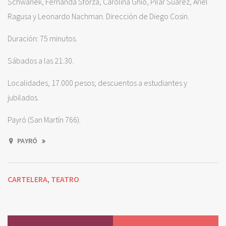
Schwanek, Fernanda Sforza, Carolina Ghio, Pilar Suárez, Ariel
Ragusa y Leonardo Nachman. Dirección de Diego Cosin.
Duración: 75 minutos.
Sábados a las 21.30.
Localidades, 17.000 pesos; descuentos a estudiantes y
jubilados.
Payró (San Martín 766).
PAYRÓ
CARTELERA
TEATRO
,