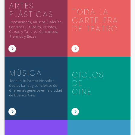
ARTES
TODA LA
PLÁSTICAS
CARTELERA
Exposiciones, Museos, Galerías,
DE TEATRO
Centros Culturales, Artistas,
Cursos y Talleres, Concursos,
Premios y Becas
MÚSICA
CICLOS
DE
Toda la información sobre
ópera, ballet y conciertos de
CINE
diferentes géneros en la ciudad
de Buenos Aires