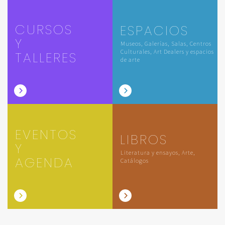
CURSOS
ESPACIOS
Y
Museos, Galerías, Salas, Centros
Culturales, Art Dealers y espacios
TALLERES
de arte
EVENTOS
LIBROS
Y
Literatura y ensayos, Arte,
AGENDA
Catálogos