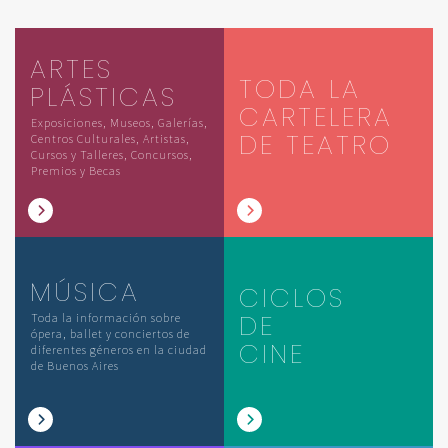
ARTES
TODA LA
PLÁSTICAS
CARTELERA
Exposiciones, Museos, Galerías,
DE TEATRO
Centros Culturales, Artistas,
Cursos y Talleres, Concursos,
Premios y Becas
MÚSICA
CICLOS
DE
Toda la información sobre
ópera, ballet y conciertos de
CINE
diferentes géneros en la ciudad
de Buenos Aires