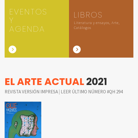
EVENTOS
LIBROS
Y
Literatura y ensayos, Arte,
AGENDA
Catálogos
EL ARTE ACTUAL
2021
|
REVISTA VERSIÓN IMPRESA
LEER ÚLTIMO NÚMERO #QH 294