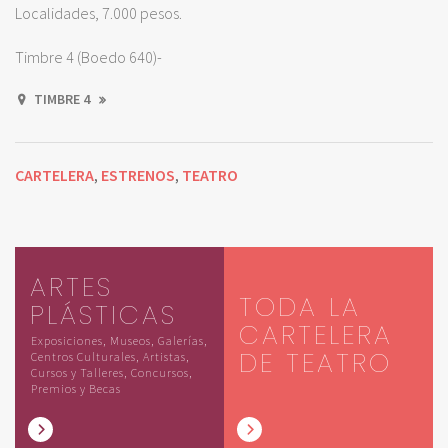
Localidades, 7.000 pesos.
Timbre 4 (Boedo 640)-
TIMBRE 4
CARTELERA
ESTRENOS
TEATRO
,
,
ARTES
TODA LA
PLÁSTICAS
CARTELERA
Exposiciones, Museos, Galerías,
DE TEATRO
Centros Culturales, Artistas,
Cursos y Talleres, Concursos,
Premios y Becas