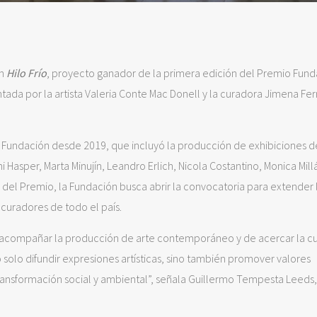
ón
Hilo Frío
, proyecto ganador de la primera edición del Premio Fund
ntada por la artista Valeria Conte Mac Donell y la curadora Jimena Fer
la Fundación desde 2019, que incluyó la producción de exhibiciones d
Hasper, Marta Minujín, Leandro Erlich, Nicola Costantino, Monica Millá
és del Premio, la Fundación busca abrir la convocatoria para extender 
 curadores de todo el país.
acompañar la producción de arte contemporáneo y de acercar la cu
olo difundir expresiones artísticas, sino también promover valores
ransformación social y ambiental”, señala Guillermo Tempesta Leeds,