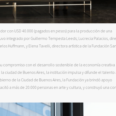
ador con USD 40.000 (pagados en pesos) para la producción de una
tuvo integrado por Guillermo Tempesta Leeds; Lucrecia Palacios, dir
Carlos Huffmann, y Elena Tavelli, directora artística de la Fundación S
u compromiso con el desarrollo sostenible de la economía creativa 
 la ciudad de Buenos Aires, la institución impulsa y difunde el talento 
obierno de la Ciudad de Buenos Aires, la Fundación ya brindó apoyo
citó a más de 20.000 personas en arte y cultura, y construyó una c