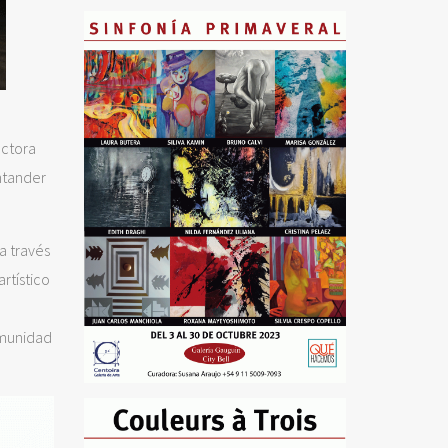
ectora
antander
a través
artístico
omunidad