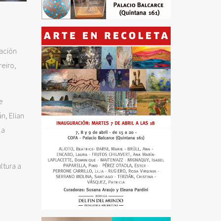
ación
reiro,
e
n, Elian
la
ltura a