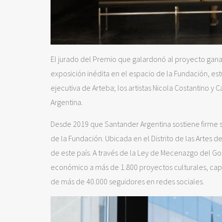
El jurado del Premio que galardonó al proyecto gan
exposición inédita en el espacio de la Fundación, es
ejecutiva de Arteba; los artistas Nicola Costantino y 
Argentina.
Desde 2019 que Santander Argentina sostiene firme s
de la Fundación. Ubicada en el Distrito de las Artes de
de este país. A través de la Ley de Mecenazgo del G
económico a más de 1.800 proyectos culturales, capa
de más de 40.000 seguidores en redes sociales.