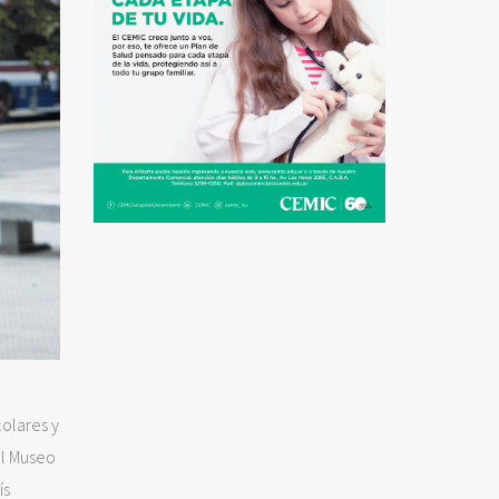
colares y
el Museo
ís