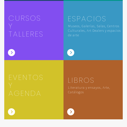
CURSOS
ESPACIOS
Y
Museos, Galerías, Salas, Centros
Culturales, Art Dealers y espacios
TALLERES
de arte
EVENTOS
LIBROS
Y
Literatura y ensayos, Arte,
AGENDA
Catálogos