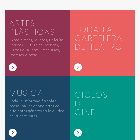
ARTES
TODA LA
PLÁSTICAS
CARTELERA
Exposiciones, Museos, Galerías,
DE TEATRO
Centros Culturales, Artistas,
Cursos y Talleres, Concursos,
Premios y Becas
MÚSICA
CICLOS
DE
Toda la información sobre
ópera, ballet y conciertos de
CINE
diferentes géneros en la ciudad
de Buenos Aires