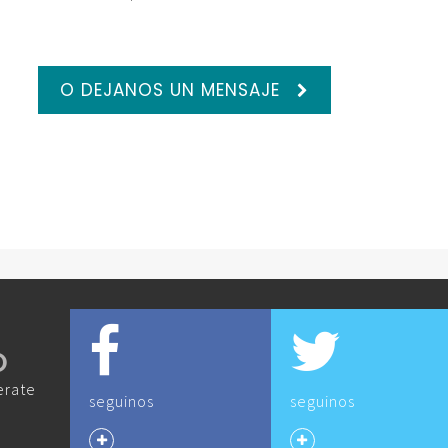
O DEJANOS UN MENSAJE
O
erate
seguinos
seguinos