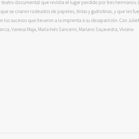
teatro documental que revisita el lugar perdido por tres hermanos. 
e se criaron rodeados de papeles, tintas y guillotinas, y que les fu
án los sucesos que llevaron a la imprenta a su desaparición. Con Julie
Garcia, Vanesa Maja, María Inés Sancerni, Mariano Sayavedra, Viviana