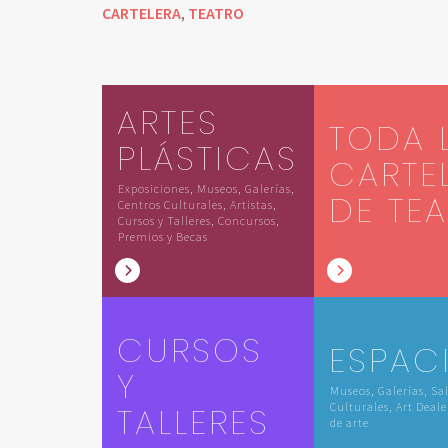
CARTELERA
TEATRO
,
ARTES
TODA 
PLÁSTICAS
CARTE
Exposiciones, Museos, Galerías,
DE TE
Centros Culturales, Artistas,
Cursos y Talleres, Concursos,
Premios y Becas
CURSOS
ESPAC
Y
Museos, Galerías, Sa
TALLERES
Culturales, Art Deale
de arte