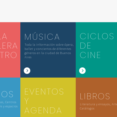
LA
CICLOS
MÚSICA
LERA
DE
Toda la información sobre ópera,
ballet y conciertos de diferentes
ATRO
CINE
géneros en la ciudad de Buenos
Aires
EVENTOS
IOS
LIBROS
Y
las, Centros
Literatura y ensayos, Art
rs y espacios
AGENDA
Catálogos