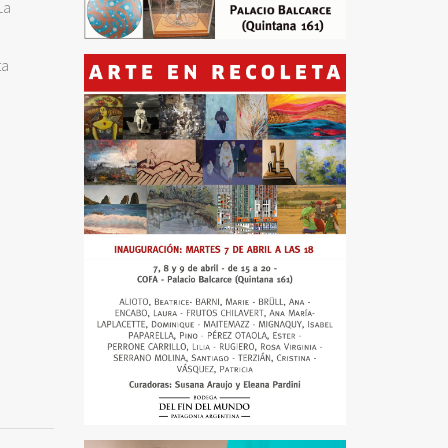
La
e
ta