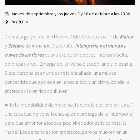
Jueves de septiembre y los jueves 3 y 10 de octubre a las 20.30
PAYRÓ
Dramaturgia y dirección Romina Oslé. Creada a partir de
Mateo
y
Stéfano
de Armando Discépolo.
Intemperie o el mundo a
través de las flores
es una explosión poética. Intensa y bella;
dolorosa y cruel. Emerge del universo discepoliano y lo estalla.
Siete personajes en una carreta encallada, una música
concertista que aparece en la oscuridad y un clima, donde lo
grotesco y lo onírico confluyen.
Ante la imposibilidad de moverse, la carreta deviene en “casa”.
Una casa que no tiene techo, que no protege de la intemperie,
pero que amontona los cuerpos. Alrededor de la carreta, la
“nada”. Los personajes son grotescos, pero se mueven en un