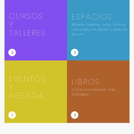
CURSOS
ESPACIOS
Y
Museos, Galerías, Salas, Centros
Culturales, Art Dealers y espacios
TALLERES
de arte
EVENTOS
LIBROS
Y
Literatura y ensayos, Arte,
AGENDA
Catálogos