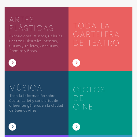
ARTES
TODA LA
PLÁSTICAS
CARTELERA
Exposiciones, Museos, Galerías,
DE TEATRO
Centros Culturales, Artistas,
Cursos y Talleres, Concursos,
Premios y Becas
MÚSICA
CICLOS
DE
Toda la información sobre
ópera, ballet y conciertos de
CINE
diferentes géneros en la ciudad
de Buenos Aires